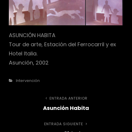
r
ASUNCIÓN HABITA
Tour de arte, Estación del Ferrocarril y ex
Hotel Italia.
Asunción, 2002
Categorías
Intervención
Navegación
ENTRADA ANTERIOR
Entrada
Asunción Habita
anterior
de
ENTRADA SIGUIENTE
Entrada
entradas