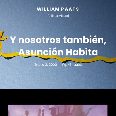
WILLIAM PAATS
Artista Visual
Y nosotros también,
Asunción Habita
Enero 2, 2002
Wp-E_autor