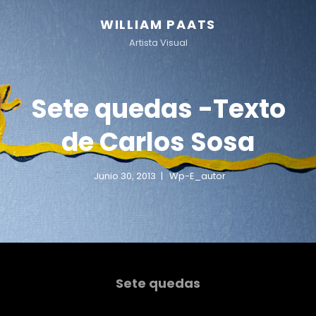
WILLIAM PAATS
Artista Visual
Sete quedas -Texto
de Carlos Sosa
Junio 30, 2013
Wp-E_autor
Sete quedas