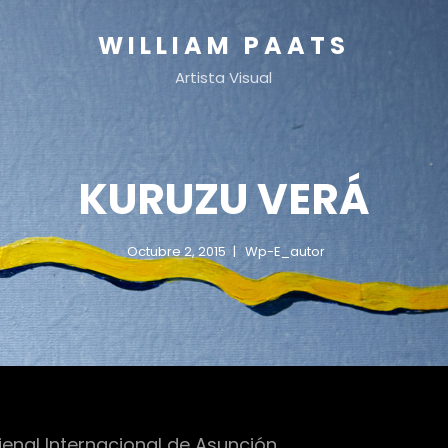
WILLIAM PAATS
Artista Visual
KURUZU VERÁ
Octubre 2, 2015
Wp-E_autor
ienal Internacional de Asunción.