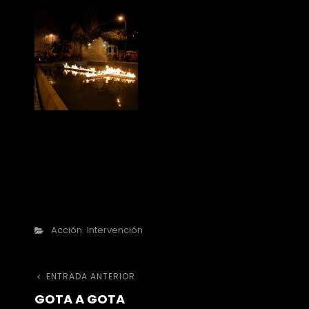
Categorías
Acción
Intervención
Navegación
Entrada
ENTRADA ANTERIOR
GOTA A GOTA
anterior