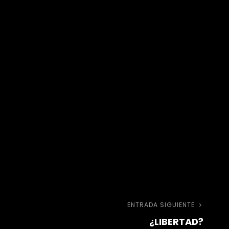
ENTRADA SIGUIENTE
Entra
¿LIBERTAD?
sigui