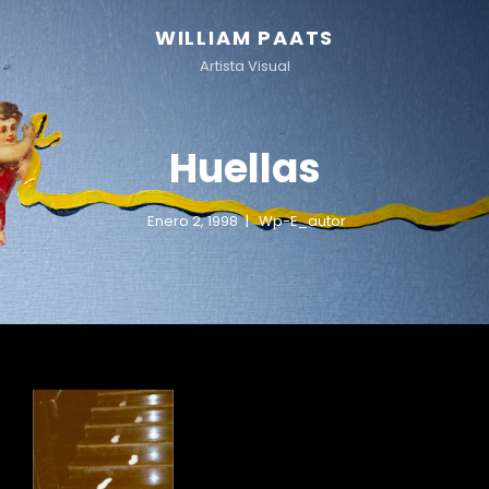
WILLIAM PAATS
Artista Visual
Huellas
Enero 2, 1998
Wp-E_autor