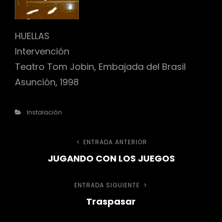
HUELLAS
r
Intervención
Teatro Tom Jobin, Embajada del Brasil
Asunción, 1998
Categorías
Instalación
Navegación
ENTRADA ANTERIOR
Entrada
JUGANDO CON LOS JUEGOS
anterior
de
ENTRADA SIGUIENTE
Entrada
entradas
Traspasar
siguiente