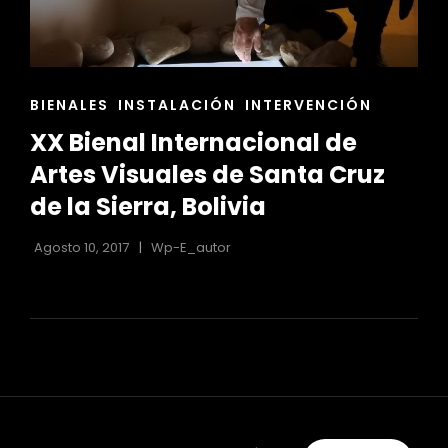
r
ENLACES
BIENALES
INSTALACIÓN
INTERVENCIÓN
DE
XX Bienal Internacional de
LAS
CATEGORÍAS
Artes Visuales de Santa Cruz
de la Sierra, Bolivia
Agosto 10, 2017
Wp-E_autor