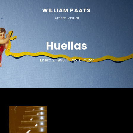
WILLIAM PAATS
Artista Visual
Huellas
Enero 2, 1998
Wp-E_autor