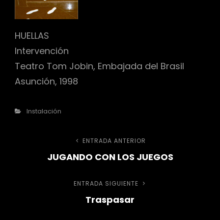
HUELLAS
r
Intervención
Teatro Tom Jobin, Embajada del Brasil
Asunción, 1998
Categorías
Instalación
Navegación
ENTRADA ANTERIOR
Entrada
JUGANDO CON LOS JUEGOS
anterior
de
ENTRADA SIGUIENTE
Entrada
entradas
Traspasar
siguiente