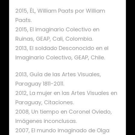
2015, ÉL, William Paats por William
Paats.
2015, El imaginario Colectivo en
Ruinas, GEAP, Cali, Colombia.
2013, El soldado Desconocido en el
Imaginario Colectivo, GEAP, Chile.
2013, Guía de las Artes Visuales,
Paraguay 1811-2011.
2012, La mujer en las Artes Visuales en
Paraguay, Citaciones.
2008, Un tiempo en Coronel Oviedo,
Imágenes inconclusas.
2007, El mundo imaginado de Olga