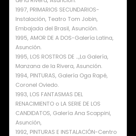
de la Rivera, Asunción.
1997, PRIMARIOS SECUNDARIOS-
Instalación, Teatro Tom Jobin,
Embajada del Brasil, Asunción.
1995, AMOR DE A DOS-Galería Latina,
Asunción.
1995, LOS ROSTROS DE …,La Galería,
Manzana de la Rivera, Asunción.
1994, PINTURAS, Galería Oga Rapé,
Coronel Oviedo.
1993, LOS FANTASMAS DEL
RENACIMIENTO o LA SERIE DE LOS
CANDIDATOS, Galería Ana Scappini,
Asunción,
1992, PINTURAS E INSTALACIÓN-Centro