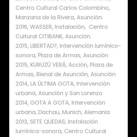
Centro Cultural Carlos Colombino,
Manzana de la Rivera, Asunción.
2016, WASSER, Instalación, Centro
Cultural CITIBANK, Asunción.
2015, LIBERTAD?, Intervención lumínico-
sonora, Plaza de Armas, Asunción
2015, KURUZÚ VERÁ, Acción, Plaza de
Armas, Bienal de Asunción, Asunción
2014, LA ÚLTIMA GOTA, Intervención
urbana, Asunción y San Lorenzo
2014, GOTA A GOTA, Intervención
urbana, Dachau, Munich, Alemania
2013, SETE QUEDAS, Instalación
lumínica-sonora, Centro Cultural