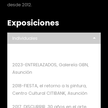
desde 2012.
Exposiciones
Individuales
Exposiciones Individuales:
2023-ENTRELAZADOS, Galereía GBN,
Asunción
2018-FIESTA, el retorno a ls pintura,
Centro Cultural CITIBANK, Asunción
2017, DISCURRIR, 30 años en el arte,