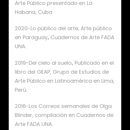
Arte Público presentado en La
Habana, Cuba
2020-Lo público del arte, Arte público
en Paraguay
,
Cuadernos de Arte FADA
UNA.
2019-Del cielo al suelo
,
Publicado en el
libro del GEAP, Grupo de Estudios de
Arte Público en Latinoamérica en Lima,
Perú.
2016-Los Correos semanales de Olga
Blinder, compilación en Cuadernos de
Arte FADA UNA.