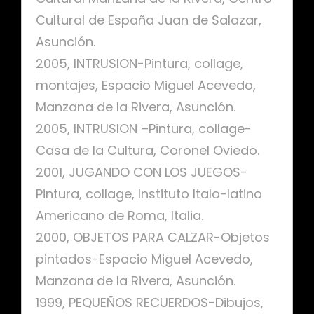
Cultural de España Juan de Salazar,
Asunción.
2005, INTRUSION-Pintura, collage,
montajes, Espacio Miguel Acevedo,
Manzana de la Rivera, Asunción.
2005, INTRUSION –Pintura, collage-
Casa de la Cultura, Coronel Oviedo.
2001, JUGANDO CON LOS JUEGOS-
Pintura, collage, Instituto Italo-latino
Americano de Roma, Italia.
2000, OBJETOS PARA CALZAR-Objetos
pintados-Espacio Miguel Acevedo,
Manzana de la Rivera, Asunción.
1999, PEQUEÑOS RECUERDOS-Dibujos,