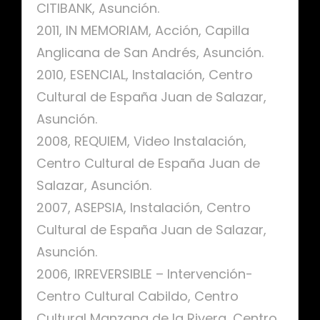
CITIBANK, Asunción.
2011, IN MEMORIAM, Acción, Capilla
Anglicana de San Andrés, Asunción.
2010, ESENCIAL, Instalación, Centro
Cultural de España Juan de Salazar,
Asunción.
2008, REQUIEM, Video Instalación,
Centro Cultural de España Juan de
Salazar, Asunción.
2007, ASEPSIA, Instalación, Centro
Cultural de España Juan de Salazar,
Asunción.
2006, IRREVERSIBLE – Intervención-
Centro Cultural Cabildo, Centro
Cultural Manzana de la Rivera, Centro