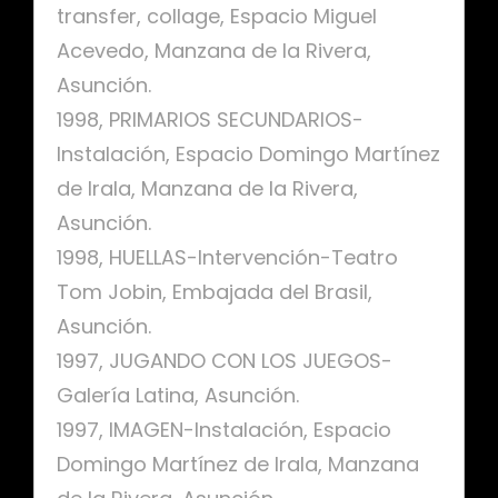
transfer, collage, Espacio Miguel
Acevedo, Manzana de la Rivera,
Asunción.
1998, PRIMARIOS SECUNDARIOS-
Instalación, Espacio Domingo Martínez
de Irala, Manzana de la Rivera,
Asunción.
1998, HUELLAS-Intervención-Teatro
Tom Jobin, Embajada del Brasil,
Asunción.
1997, JUGANDO CON LOS JUEGOS-
Galería Latina, Asunción.
1997, IMAGEN-Instalación, Espacio
Domingo Martínez de Irala, Manzana