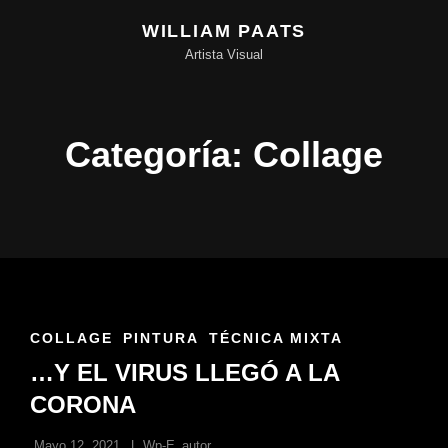
WILLIAM PAATS
Artista Visual
Categoría:
Collage
ENLACES
COLLAGE
PINTURA
TÉCNICA MIXTA
DE
…Y EL VIRUS LLEGÓ A LA
LAS
CATEGORÍAS
CORONA
Mayo 12, 2021
Wp-E_autor