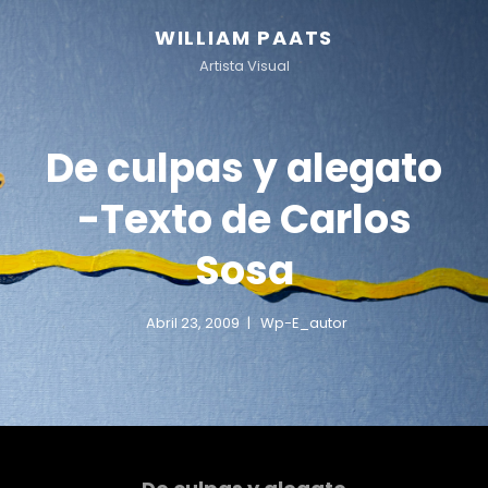
WILLIAM PAATS
Artista Visual
De culpas y alegato
-Texto de Carlos
Sosa
Abril 23, 2009
Wp-E_autor